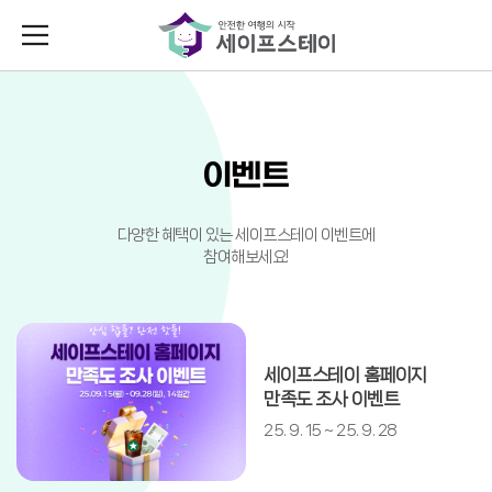
전국에 등록된 합법숙소를
확인해 보세요!
스테이란
민박업소 인허가
이벤트
정보 조회
테이
다양한 혜택이 있는 세이프스테이 이벤트에
참여해보세요!
기
검색
상세검색
테이 통계
세이프스테이 홈페이지
만족도 조사 이벤트
및 커뮤니티
25. 9. 15 ~ 25. 9. 28
민박업소의 상세정보를
확인해보세요!