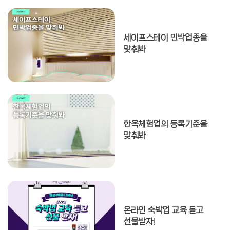
전체
세이프스테이 민박업종을
맞춰봐
서울특별시
부산광역시
대구광역시
인천광역시
한옥체험업의 등록기준을
대전광역시
맞춰봐
울산광역시
세종특별자치시
경기도
온라인 숙박업 교육 듣고
강원특별자치도
선물받자!